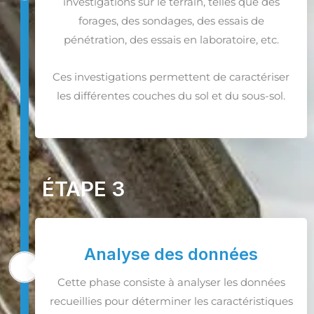
investigations sur le terrain, telles que des
forages, des sondages, des essais de
pénétration, des essais en laboratoire, etc.
Ces investigations permettent de caractériser
les différentes couches du sol et du sous-sol.
ÉTAPE 3
Analyse des données
Cette phase consiste à analyser les données
recueillies pour déterminer les caractéristiques