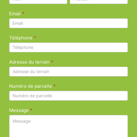
contact :
&
&
Études de
Prénom
Email
*
Prénom
sol
Téléphone
*
Adresse du terrain
*
Numéro de parcelle
*
Message
*