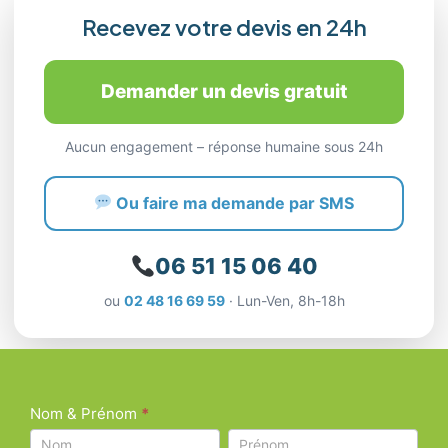
Recevez votre devis en 24h
Demander un devis gratuit
Aucun engagement – réponse humaine sous 24h
Ou faire ma demande par SMS
06 51 15 06 40
ou
02 48 16 69 59
· Lun-Ven, 8h-18h
Formulaire
Nom & Prénom
*
de
Nom
Nom