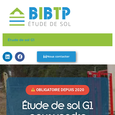
Aller
au
contenu
Étude de sol G1
L
F
Nous contacter
i
a
n
c
k
e
e
b
d
o
i
o
n
k
OBLIGATOIRE DEPUIS 2020
Étude de sol G1